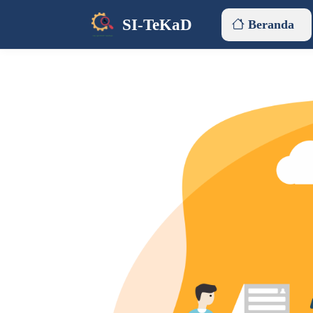
SI-TeKaD
Beranda